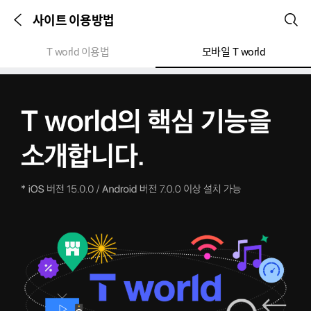
사이트 이용방법
이전 페이지
검색
본문시작
T world 이용법
모바일 T world
T
world의
핵심
기능을
소개합니다.
*
iOS
버전
15.0.0
/
Android
버전
7.0.0
이상
설치
가능