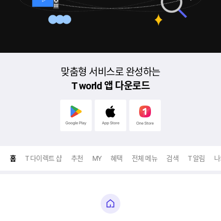
맞춤형 서비스로 완성하는
T world 앱 다운로드
Google
App
One
Play
Store
Store
홈
T 다이렉트 샵
추천
MY
혜택
전체 메뉴
검색
T 알림
나