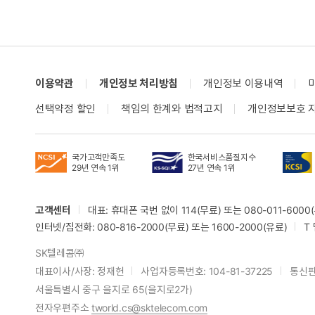
이용약관
개인정보 처리방침
개인정보 이용내역
선택약정 할인
책임의 한계와 법적고지
개인정보보호 
국가고객만족도
한국서비스품질지수
29년 연속 1위
27년 연속 1위
고객센터
대표: 휴대폰 국번 없이 114(무료) 또는 080-011-6000(
인터넷/집전화: 080-816-2000(무료) 또는 1600-2000(유료)
T
SK텔레콤㈜
대표이사/사장: 정재헌
사업자등록번호: 104-81-37225
통신판
서울특별시 중구 을지로 65(을지로2가)
전자우편주소
tworld.cs@sktelecom.com