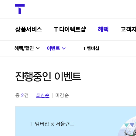
상품서비스
T 다이렉트샵
혜택
고객
혜택/할인
이벤트
T 멤버십
총
2
건
최신순
마감순