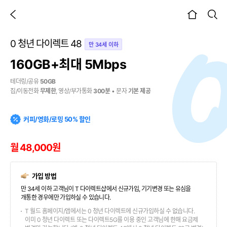
이전 페이지
검색
본문시작
0 청년 다이렉트 48
만 34세 이하
160GB+최대 5Mbps
테더링/공유
50GB
집/이동전화
무제한
, 영상/부가통화
300분
• 문자
기본 제공
커피/영화/로밍 50% 할인
월 48,000원
가입 방법
만 34세 이하 고객님이 T 다이렉트샵에서 신규가입, 기기변경 또는 유심을
개통한 경우에만 가입하실 수 있습니다.
T 월드 홈페이지/앱에서는 0 청년 다이렉트에 신규가입하실 수 없습니다.
이미 0 청년 다이렉트 또는 다이렉트5G를 이용 중인 고객님에 한해 요금제