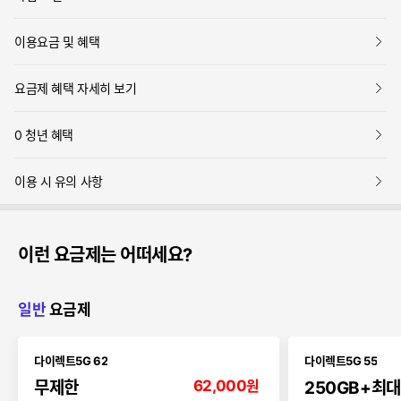
기
보
이용요금 및 혜택
기
보
요금제 혜택 자세히 보기
기
보
0 청년 혜택
기
보
이용 시 유의 사항
기
이런 요금제는 어떠세요?
일반
요금제
다이렉트5G 62
다이렉트5G 55
62,000
원
무제한
250
GB
+최대