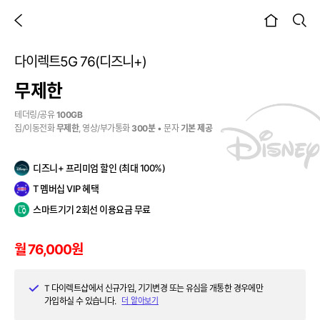
이전 페이지
검색
본문시작
다이렉트5G 76(디즈니+)
무제한
테더링/공유
100GB
집/이동전화
무제한
, 영상/부가통화
300분
• 문자
기본 제공
디즈니+ 프리미엄 할인 (최대 100%)
T 멤버십 VIP 혜택
스마트기기 2회선 이용요금 무료
월 76,000원
T 다이렉트샵에서 신규가입, 기기변경 또는 유심을 개통한 경우에만
가입하실 수 있습니다.
더 알아보기