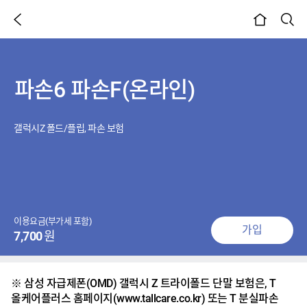
이전 페이지
검색
본문시작
파손6 파손F(온라인)
갤럭시Z 폴드/플립, 파손 보험
이용요금(부가세 포함)
가입
7,700
원
※ 삼성 자급제폰(OMD) 갤럭시 Z 트라이폴드 단말 보험은, T
올케어플러스 홈페이지(www.tallcare.co.kr) 또는 T 분실파손