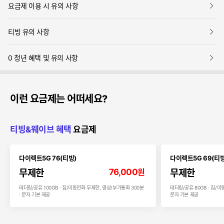
보
요금제 이용 시 유의 사항
기
보
티빙 유의 사항
기
보
0 청년 혜택 및 유의 사항
기
이런 요금제는 어떠세요?
티빙&웨이브 혜택
요금제
다이렉트5G 76(티빙)
다이렉트5G 69(티빙
76,000
원
무제한
무제한
테더링/공유 100GB · 집/이동전화 무제한, 영상/부가통화 300분
테더링/공유 80GB · 집/이
· 문자 기본 제공
문자 기본 제공