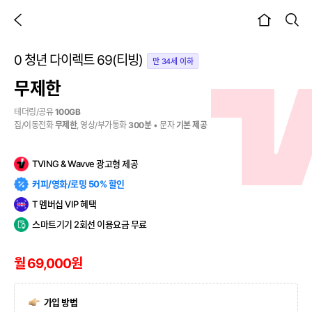
이전 페이지
검색
본문시작
0 청년 다이렉트 69(티빙)
만 34세 이하
무제한
테더링/공유
100GB
집/이동전화
무제한
, 영상/부가통화
300분
• 문자
기본 제공
TVING & Wavve 광고형 제공
커피/영화/로밍 50% 할인
T 멤버십 VIP 혜택
스마트기기 2회선 이용요금 무료
월 69,000원
가입 방법