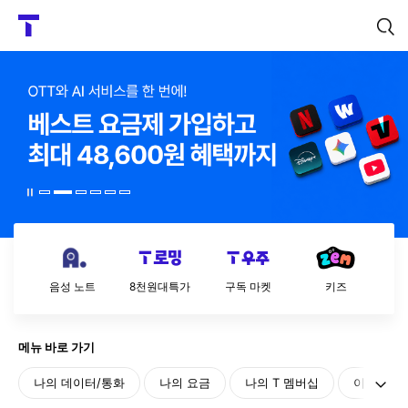
T
W
본문시작
검색
o
r
l
d
정
지
음성 노트
8천원대특가
구독 마켓
키즈
메뉴 바로 가기
나의 데이터/통화
나의 요금
나의 T 멤버십
이용 안내
메