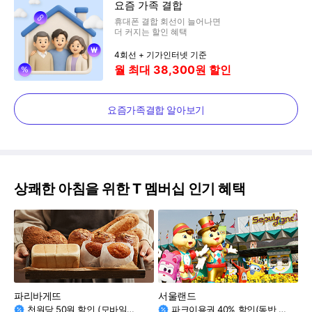
요즘 가족 결합
휴대폰 결합 회선이 늘어나면
더 커지는 할인 혜택
4회선 + 기가인터넷 기준
월 최대 38,300원 할인
요즘가족결합 알아보기
상쾌한 아침을 위한 T 멤버십 인기 혜택
파리바게뜨
서울랜드
천원당 50원 할인 (모바일카드/플라스틱카드)
파크이용권 40% 할인(동반 1인 30% 할인)