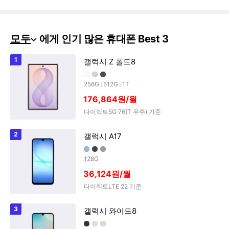
뉴
바
로
가
기
모두
에게 인기 많은 휴대폰 Best 3
모
1
갤럭시 Z 폴드8
두
크림
라벤더
그라파이트
에
256G
512G
1T
게
176,864원/월
인
다이렉트5G 76(T 우주) 기준
기
많
2
갤럭시 A17
은
라이트블루
블랙
그레이
휴
128G
대
36,124원/월
폰
다이렉트LTE 22 기준
B
e
3
갤럭시 와이드8
s
블랙
라이트그린
라이트핑크