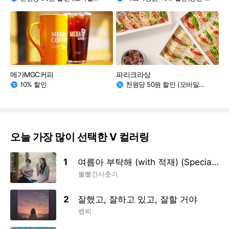
메가MGC커피
파리크라상
10% 할인
천원당 50원 할인 (모바일카드/플라스틱카드)
오늘 가장 많이 선택한 V 컬러링
1
여름아 부탁해 (with 적재) (Special Clip)
볼빨간사춘기
2
잘했고, 잘하고 있고, 잘할 거야
뱁찌