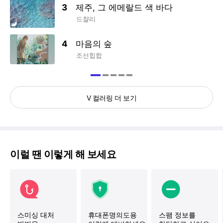
3
제주, 그 에메랄드 색 바다
드챨리
4
마음의 숲
조선힙합
1
2
3
4
5
V 컬러링 더 보기
이럴 땐 이렇게 해 보세요
스미싱 대처
휴대폰명의도용
스팸 정보를