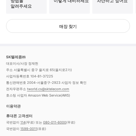
방법을
이렇게 대비하세요
차단하고 싶어요
알려주세요
매장 찾기
SK텔레콤㈜
대표이사/사장 정재헌
주소 서울특별시 중구 을지로 65(을지로2가)
사업자등록번호 104-81-37225
통신판매번호 2004-서울중구-2923
사업자 정보 확인
전자우편주소
tworld.cs@sktelecom.com
호스팅 사업자 Amazon Web Service(AWS)
이용약관
휴대폰 고객센터
국번없이
114
(무료) 또는
080-011-6000
(무료)
국번없이
1599-0011
(유료)