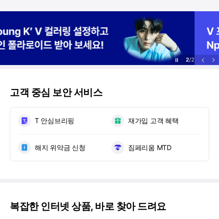
2
/
2
정
이
다
지
전
음
고객 중심 보안 서비스
T 안심브리핑
재가입 고객 혜택
해지 위약금 신청
짐페리움 MTD
복잡한 인터넷 상품, 바로 찾아 드려요